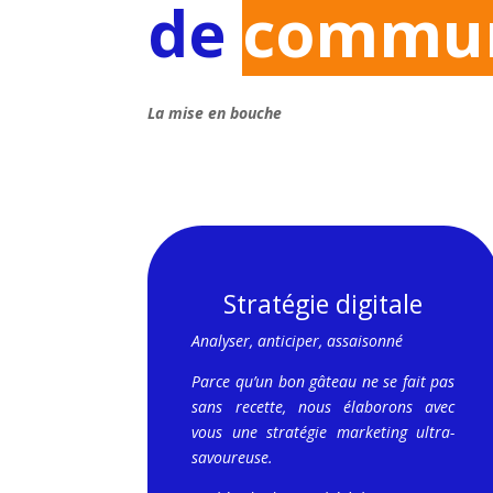
de
commun
La mise en bouche
Stratégie digitale
Analyser, anticiper, assaisonné
Parce qu’un bon gâteau ne se fait pas
sans recette, nous élaborons avec
vous une stratégie marketing ultra-
savoureuse.