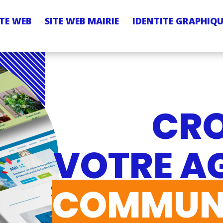
ITE WEB
SITE WEB MAIRIE
IDENTITE GRAPHIQU
CR
VOTRE A
COMMUN