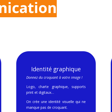
ication
Identité graphique
Donnez du croquant à votre image !
Logo, charte graphique, supports
print et digitaux…
On crée une identité visuelle qui ne
manque pas de croquant.