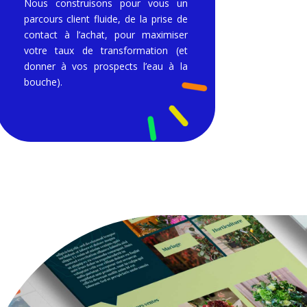
Nous construisons pour vous un
parcours client fluide, de la prise de
contact à l’achat, pour maximiser
votre taux de transformation (et
donner à vos prospects l’eau à la
bouche).