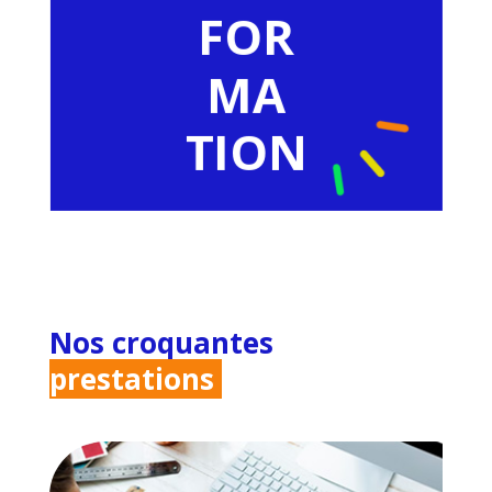
FOR
MA
TION
Nos croquantes
prestations