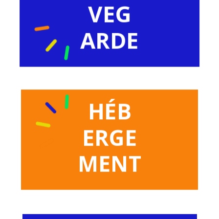
VEG
ARDE
HÉB
ERGE
MENT