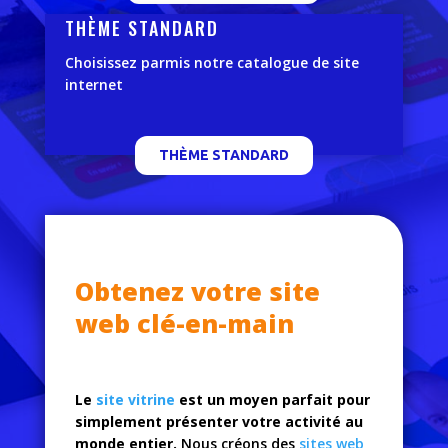
THÈME STANDARD
Choisissez parmis notre catalogue de site
internet
THÈME STANDARD
Obtenez votre site
web clé-en-main
Le
site vitrine
est un moyen parfait pour
simplement présenter votre activité au
monde entier.
Nous créons des
sites web