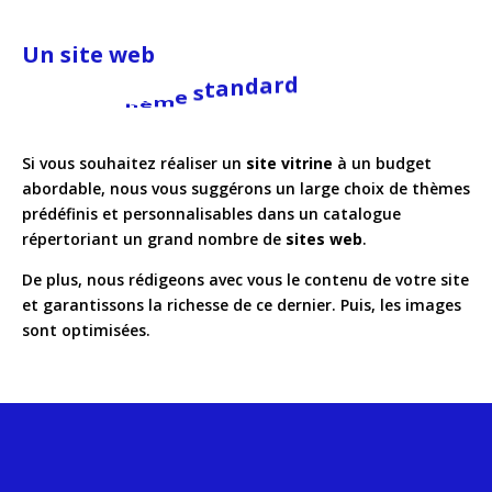
Un site web
a
v
e
c
u
n
t
h
è
m
e
s
t
a
n
d
a
r
d
Si vous souhaitez réaliser un
site vitrine
à un budget
abordable, nous vous suggérons un large choix de thèmes
prédéfinis et personnalisables dans un catalogue
répertoriant un grand nombre de
sites web
.
De plus, nous rédigeons avec vous le contenu de votre site
et garantissons la richesse de ce dernier. Puis, les images
sont optimisées.