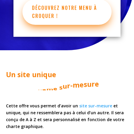
DÉCOUVREZ NOTRE MENU À
CROQUER !
Un site unique
a
v
e
c
u
n
t
h
è
m
e
s
u
r
-
m
e
s
u
r
e
Cette offre vous permet d’avoir un
site sur-mesure
et
unique, qui ne ressemblera pas à celui d’un autre. Il sera
conçu de A à Z et sera personnalisé en fonction de votre
charte graphique.