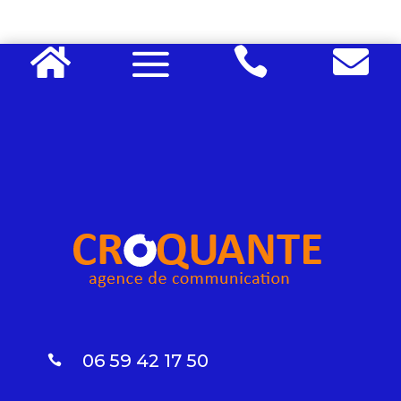



06 59 42 17 50
