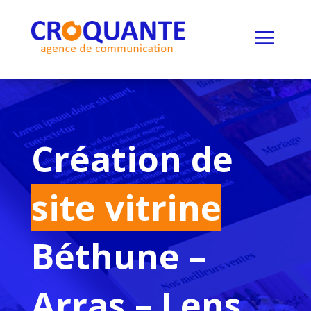
a
Création de
site vitrine
Béthune –
Arras – Lens